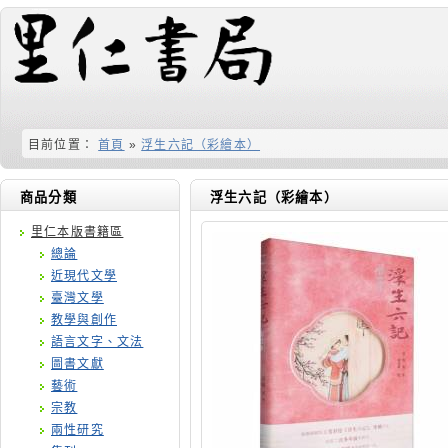
目前位置：
首頁
»
浮生六記（彩繪本）
商品分類
浮生六記（彩繪本）
里仁本版書籍區
總論
近現代文學
臺灣文學
教學與創作
語言文字、文法
圖書文獻
藝術
宗教
兩性研究