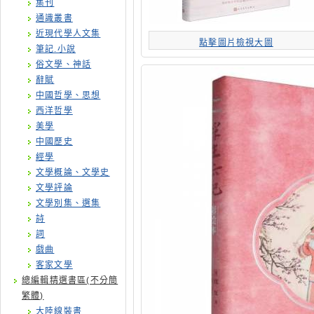
集刊
通識叢書
近現代學人文集
點擊圖片檢視大圖
筆記.小說
俗文學、神話
辭賦
中國哲學、思想
西洋哲學
美學
中國歷史
經學
文學概論、文學史
文學評論
文學別集、選集
詩
詞
戲曲
客家文學
總編輯精選書區(不分簡
繁體)
大陸線裝書